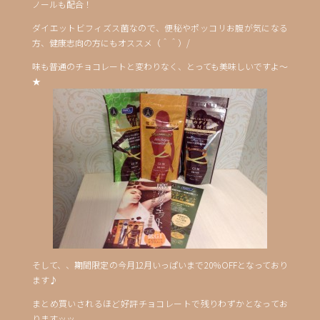
ノールも配合！
ダイエットビフィズス菌なので、便秘やポッコリお腹が気になる
方、健康志向の方にもオススメ（＾＾）/
味も普通のチョコレートと変わりなく、とっても美味しいですよ～
★
そして、、期間限定の今月12月いっぱいまで20％OFFとなっており
ます♪
まとめ買いされるほど好評チョコレートで残りわずかとなってお
りますッッ