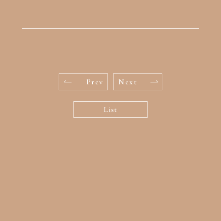
Prev
Next
List