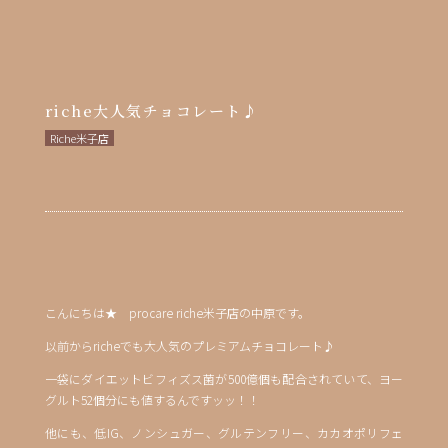
riche大人気チョコレート♪
Riche米子店
こんにちは★ procare riche米子店の中原です。
以前からricheでも大人気のプレミアムチョコレート♪
一袋にダイエットビフィズス菌が500億個も配合されていて、ヨー
グルト52個分にも値するんですッッ！！
他にも、低IG、ノンシュガー、グルテンフリー、カカオポリフェ