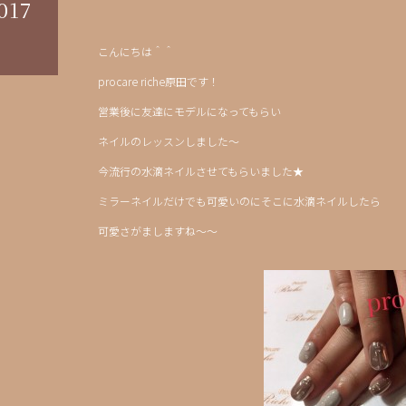
017
こんにちは＾＾
procare riche原田です！
営業後に友達にモデルになってもらい
ネイルのレッスンしました～
今流行の水滴ネイルさせてもらいました★
ミラーネイルだけでも可愛いのにそこに水滴ネイルしたら
可愛さがましますね～～