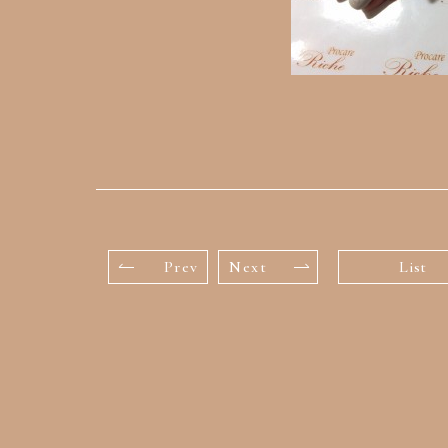
Prev
Next
List