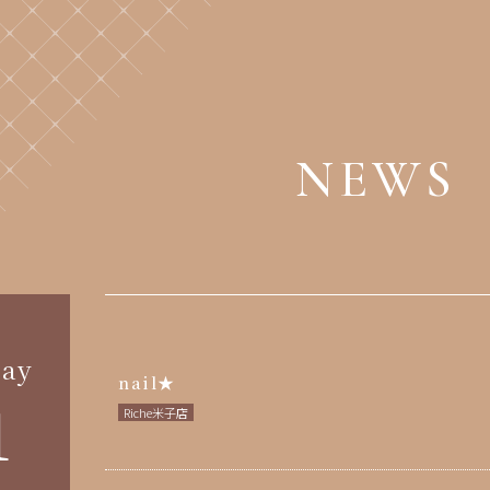
NEWS
ay
nail★
1
Riche米子店