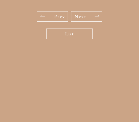
Prev
Next
List