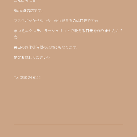
こんにちは☺︎
Riche倉吉店です。
マスクがかかせない今、最も見えるのは目元です👀
まつ毛エクステ、ラッシュリフトで映える目元を作りませんか？
😊
毎日のお化粧時間の短縮にもなります。
是非お試しください✨
Tel:0858-24-6123