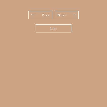
Prev
Next
List