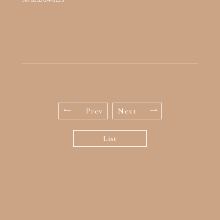
Prev
Next
List