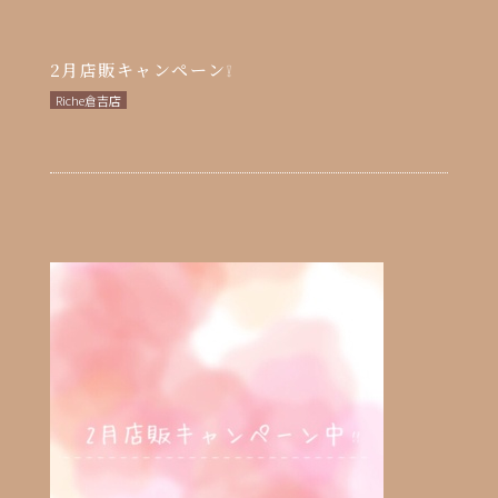
2月店販キャンペーン❕
Riche倉吉店