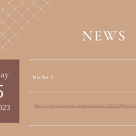
NEWS
ay
Riche-2
5
023
https://riche-vis.com/wp-content/uploads/2023/01/Riche-2.