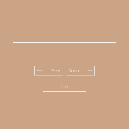
Prev
Next
List