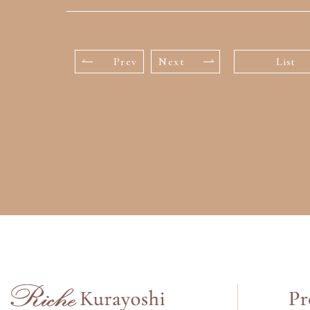
Prev
Next
List