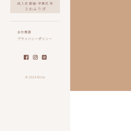
成人式 振袖・卒業式 袴
とわふり
会社概要
プライバシーポリシー
© 2026 Riche