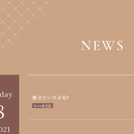
NEWS
day
痩せたい方必見❗️
8
Riche倉吉店
021