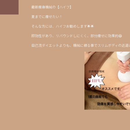
最新痩身機械の【ハイフ】
夏までに痩せたい！
そんな方には、ハイフお勧めします🌟🌟
即効性があり、リバウンドしにくく、部分痩せに効果的😆
自己流ダイエットよりも、機械に頼る事でスリムボディの近道に