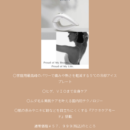
〇家庭用最高峰のパワーで痛みや熱さを軽減する５℃の冷却アイス
プレート
〇ヒゲ、ＶＩＯまで全身ケア
〇ムダ毛＆美肌ケアを叶える国内初テクノロジー
〇肌の赤みやニキビ跡などを目立ちにくくする『アクネケアモー
ド』搭載
通常価格￥５７．９９９(税込)のところ