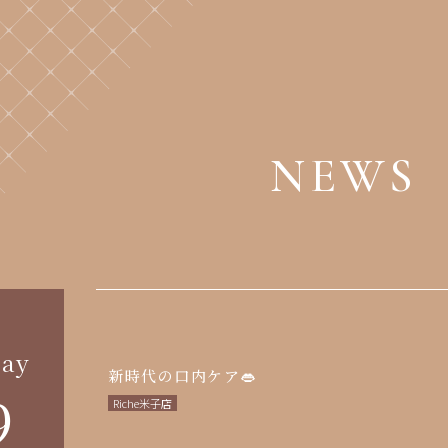
NEWS
ay
新時代の口内ケア👄
9
Riche米子店