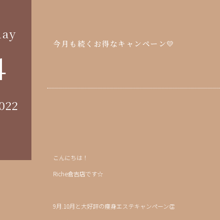
ay
今月も続くお得なキャンペーン💛
4
022
こんにちは！
Riche倉吉店です☆
9月.10月と大好評の痩身エステキャンペーン👏