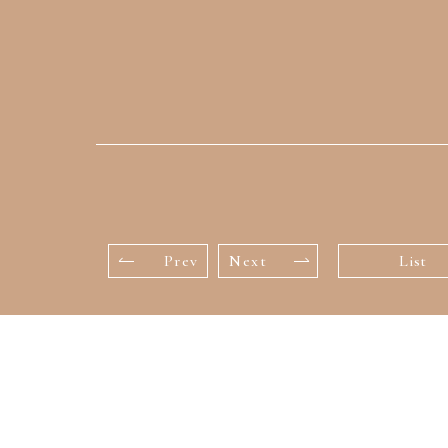
Prev
Next
List