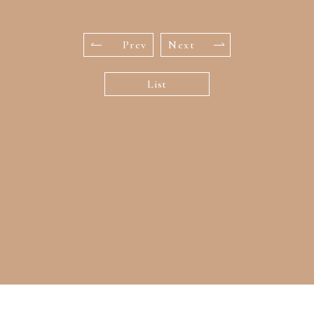
Prev
Next
List