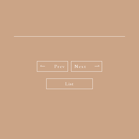
Prev
Next
List