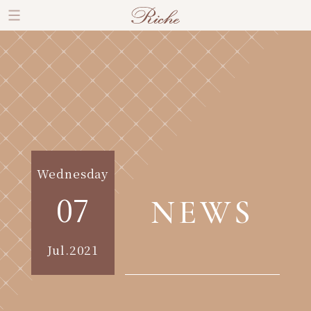
Wednesday
07
NEWS
Jul.2021