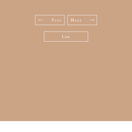
Prev
Next
List