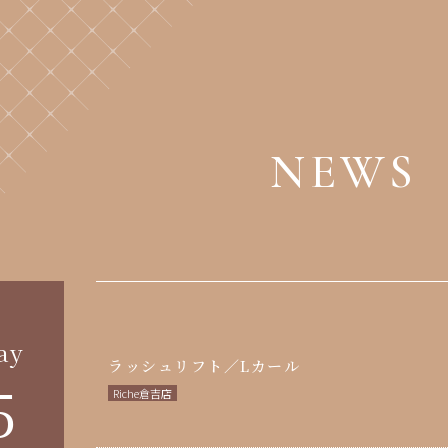
NEWS
ay
ラッシュリフト／Lカール
5
Riche倉吉店