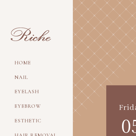
HOME
NAIL
EYELASH
Frid
EYEBROW
0
ESTHETIC
HAIR REMOVAL