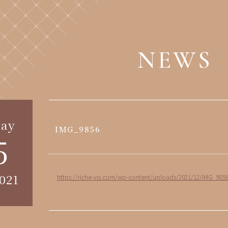
NEWS
ay
IMG_9856
5
021
https://riche-vis.com/wp-content/uploads/2021/12/IMG_985