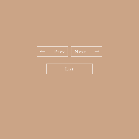
Prev
Next
List