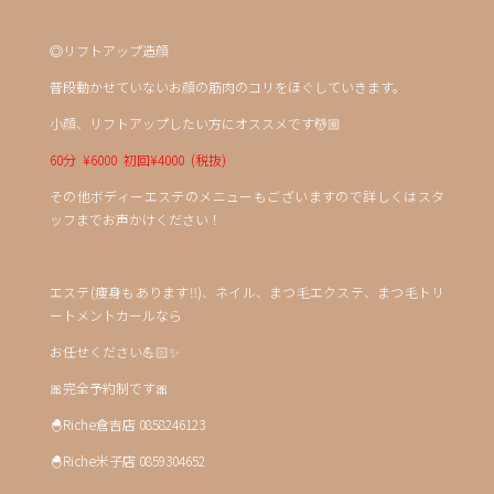
◎リフトアップ造顔
普段動かせていないお顔の筋肉のコリをほぐしていきます。
小顔、リフトアップしたい方にオススメです💆🏼
60分 ¥6000 初回¥4000 (税抜)
その他ボディーエステのメニューもございますので詳しくはスタ
ッフまでお声かけください！
エステ(痩身もあります‼️)、ネイル、まつ毛エクステ、まつ毛トリ
ートメントカールなら
お任せください💪🏻✨
🎀完全予約制です🎀
🐣Riche倉吉店 0858246123
🐣Riche米子店 0859304652