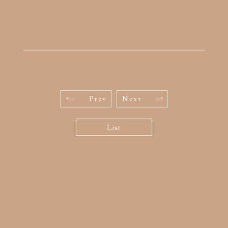
Prev
Next
List