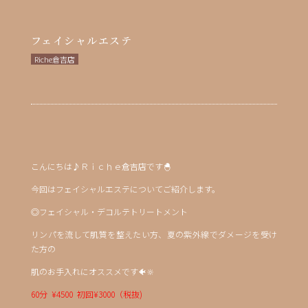
フェイシャルエステ
Riche倉吉店
こんにちは♪Ｒｉｃｈｅ倉吉店です🐣
今回はフェイシャルエステについてご紹介します。
◎フェイシャル・デコルテトリートメント
リンパを流して肌質を整えたい方、夏の紫外線でダメージを受け
た方の
肌のお手入れにオススメです🐠🔆
60分 ¥4500 初回¥3000（税抜)