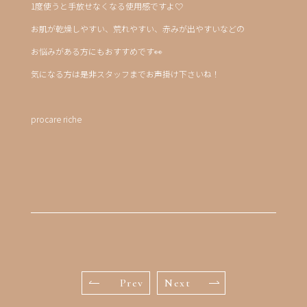
1度使うと手放せなくなる使用感ですよ♡
お肌が乾燥しやすい、荒れやすい、赤みが出やすいなどの
お悩みがある方にもおすすめです👀
気になる方は是非スタッフまでお声掛け下さいね！
procare riche
Prev
Next