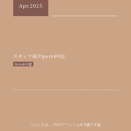
Apr.2025
スタッフ紹介part4🫶🏻
Riche米子店
こんにちは、プロケアリッシュ米子店です🤗