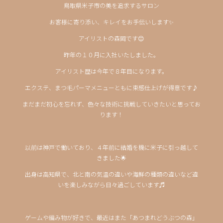
鳥取県米子市の美を追求するサロン
お客様に寄り添い、キレイをお手伝いします✨
アイリストの森岡です😊
昨年の１０月に入社いたしました。
アイリスト歴は今年で８年目になります。
エクステ、まつ毛パーマメニューともに束感仕上げが得意です♪
まだまだ初心を忘れず、色々な技術に挑戦していきたいと思ってお
ります！
以前は神戸で働いており、４年前に結婚を機に米子に引っ越して
きました🌟
出身は高知県で、北と南の気温の違いや海鮮の種類の違いなど違
いを楽しみながら日々過ごしています♬
ゲームや編み物が好きで、最近はまた「あつまれどうぶつの森」