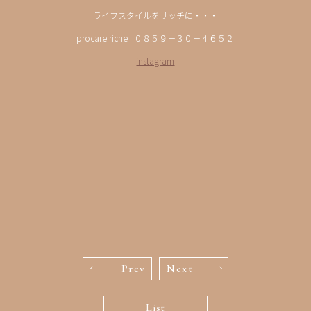
ライフスタイルをリッチに・・・
procare riche ０８５９－３０－４６５２
instagram
Prev
Next
List