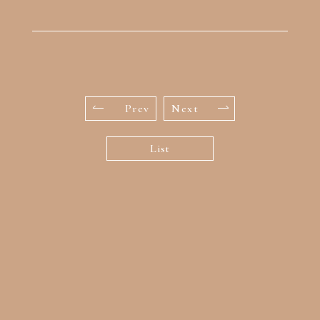
Prev
Next
List