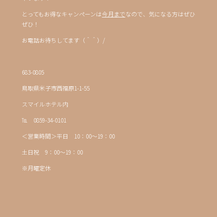
とってもお得なキャンペーンは
今月まで
なので、気になる方はぜひ
ぜひ！
お電話お待ちしてます（＾＾）/
683-0805
鳥取県米子市西福原1-1-55
スマイルホテル内
℡ 0859-34-0101
＜営業時間＞平日 10：00～19：00
土日祝 9：00～19：00
※月曜定休