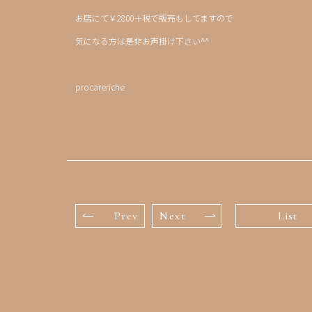
お店にて￥2800＋税で販売もしてますので
気になる方は是非お声掛け下さい^^
procareriche
Prev
Next
List