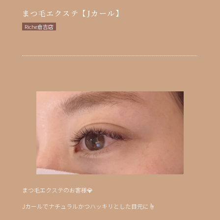
まつ毛エクステ【Jカール】
Riche倉吉店
まつ毛エクステのお客様💎
Jカールでナチュラルかつハッキリとした目元に︎☝︎