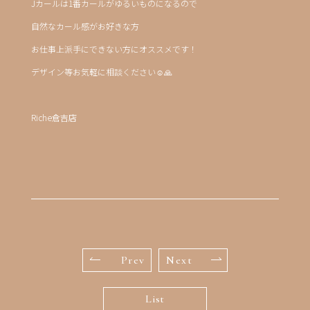
Jカールは1番カールがゆるいものになるので
自然なカール感がお好きな方
お仕事上派手にできない方にオススメです！
デザイン等お気軽に相談ください☺️🙏
Riche倉吉店
Prev
Next
List