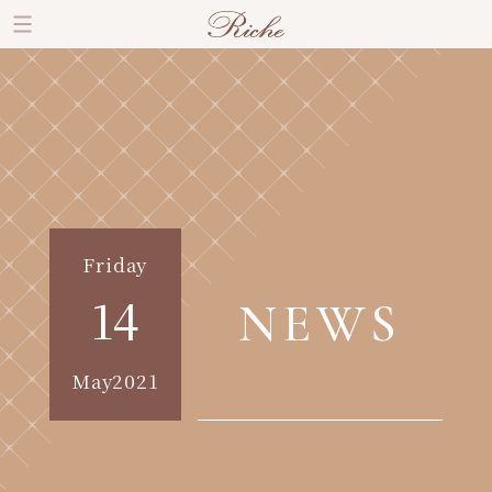
Friday
14
NEWS
May2021