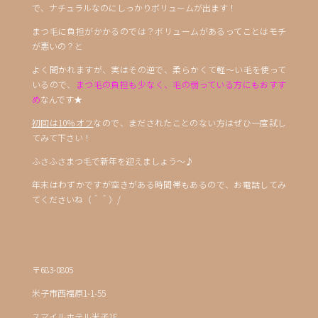
で、ナチュラルなのにしっかりボリュームが出ます！
まつ毛に負担がかかるのでは？ボリュームがあるってことはモチ
が悪いの？と
よく聞かれますが、実はその逆で、柔らかくて軽～い毛を使って
いるので、
まつ毛の負担も少なく、毛の弱っている方にもおすす
め
なんです★
初回は10％オフ
なので、まだされたことのない方はぜひ一度試し
てみて下さい！
ふさふさまつ毛で新年を迎えましょう～♪
年末はわずかですが空きがある時間帯もあるので、お電話してみ
てくださいね（＾＾）/
〒683-0805
米子市西福原1-1-55
スマイルホテル米子1F