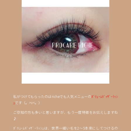
私がつけてもらったのはricheでも人気メニューの
ﾎﾞﾘｭｰﾑｷﾞｬｻﾞｰﾗｯｼ
ｭ
です（。>v<。）
ご存知の方も多いと思いますが、もう一度特徴をお伝えしますね
♪
ﾎﾞﾘｭｰﾑｷﾞｬｻﾞｰﾗｯｼｭは、世界一細い毛を2～5本束にしてつけるの