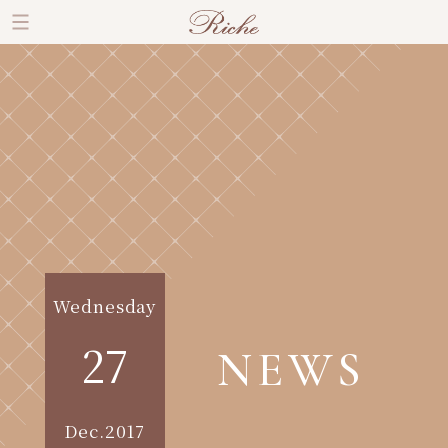
Wednesday
27
NEWS
Dec.2017