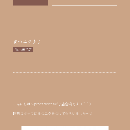
まつエク♪♪
Riche米子店
こんにちは～procareriche米子店倉嶋です（＾＾）
昨日スタッフにまつエクをつけてもらいました～♪