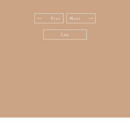
Prev
Next
List