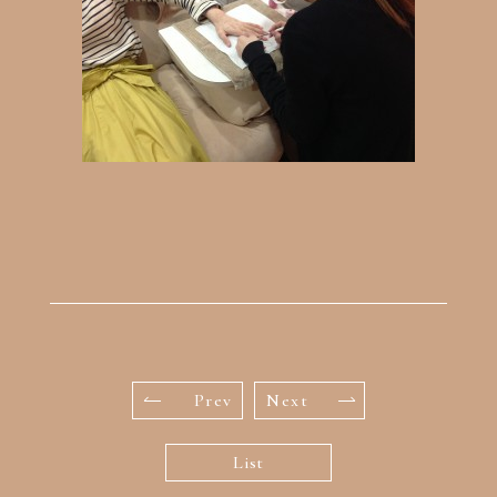
Prev
Next
List